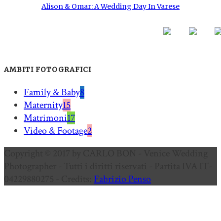
Alison & Omar: A Wedding Day In Varese
AMBITI FOTOGRAFICI
Family & Baby
8
Maternity
15
Matrimoni
17
Video & Footage
2
Copyright © 2017 by CARLO BON - Venice Wedding
Photographer - Tutti i diritti riservati - Partita IVA IT-
04229880275 - Credits:
Fabrizio Penso