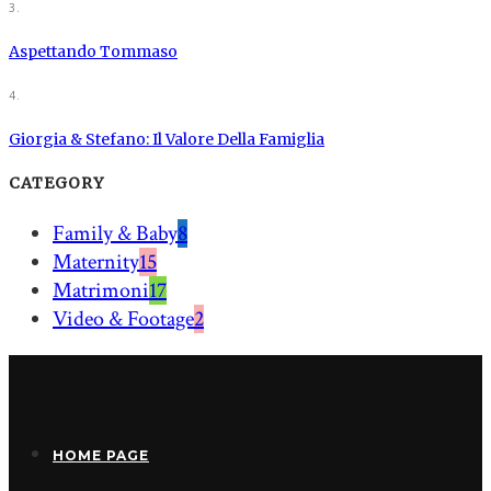
3.
Aspettando Tommaso
4.
Giorgia & Stefano: Il Valore Della Famiglia
CATEGORY
Family & Baby
8
Maternity
15
Matrimoni
17
Video & Footage
2
HOME PAGE