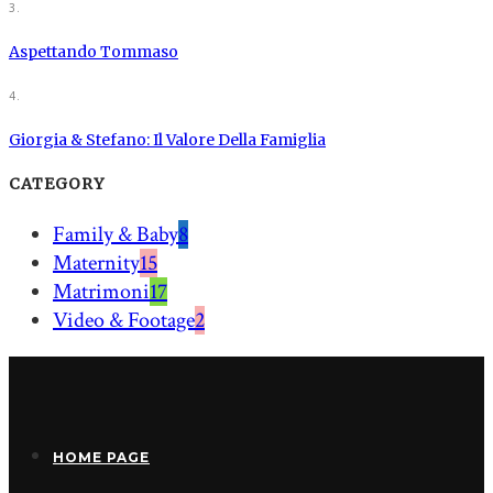
3.
Aspettando Tommaso
4.
Giorgia & Stefano: Il Valore Della Famiglia
CATEGORY
Family & Baby
8
Maternity
15
Matrimoni
17
Video & Footage
2
HOME PAGE