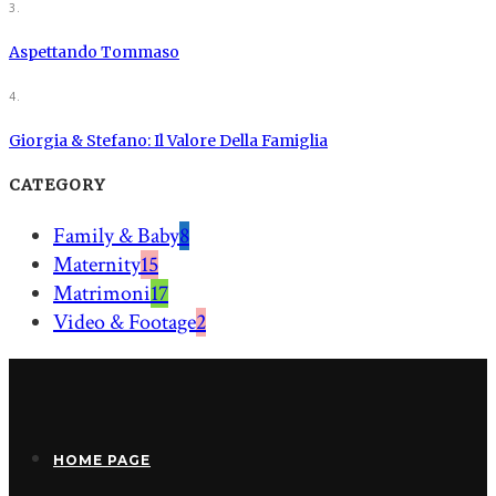
3.
Aspettando Tommaso
4.
Giorgia & Stefano: Il Valore Della Famiglia
CATEGORY
Family & Baby
8
Maternity
15
Matrimoni
17
Video & Footage
2
HOME PAGE