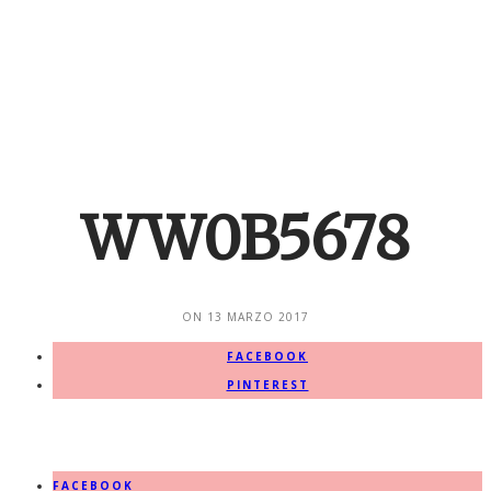
WW0B5678
ON
13 MARZO 2017
FACEBOOK
PINTEREST
FACEBOOK