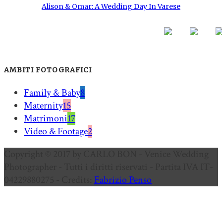
Alison & Omar: A Wedding Day In Varese
AMBITI FOTOGRAFICI
Family & Baby
8
Maternity
15
Matrimoni
17
Video & Footage
2
Copyright © 2017 by CARLO BON - Venice Wedding
Photographer - Tutti i diritti riservati - Partita IVA IT-
04229880275 - Credits:
Fabrizio Penso