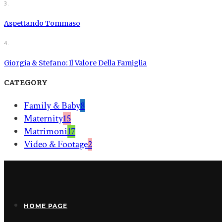
3.
Aspettando Tommaso
4.
Giorgia & Stefano: Il Valore Della Famiglia
CATEGORY
Family & Baby
8
Maternity
15
Matrimoni
17
Video & Footage
2
HOME PAGE