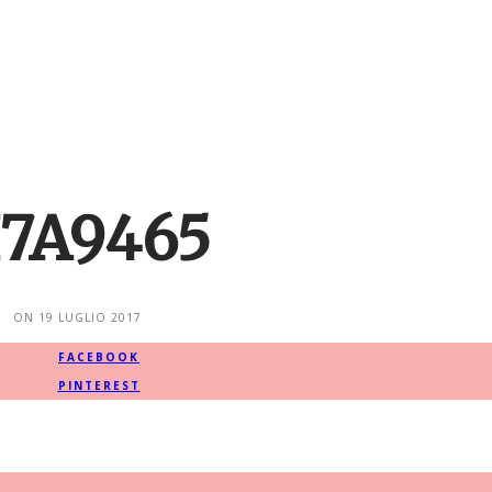
I7A9465
ON
19 LUGLIO 2017
FACEBOOK
PINTEREST