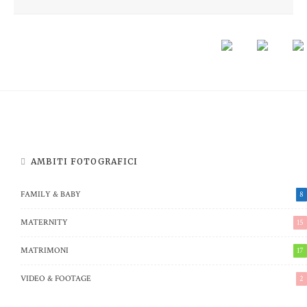
Giorgia & Stefano: il valore della Famiglia
Alison & Omar: a wedding day in Varese
AMBITI FOTOGRAFICI
FAMILY & BABY
8
MATERNITY
15
MATRIMONI
17
VIDEO & FOOTAGE
2