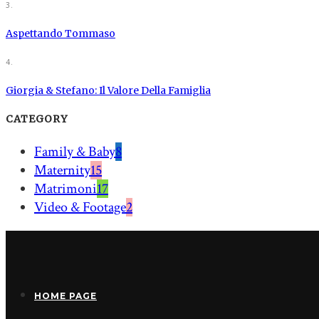
3.
Aspettando Tommaso
4.
Giorgia & Stefano: Il Valore Della Famiglia
CATEGORY
Family & Baby
8
Maternity
15
Matrimoni
17
Video & Footage
2
HOME PAGE